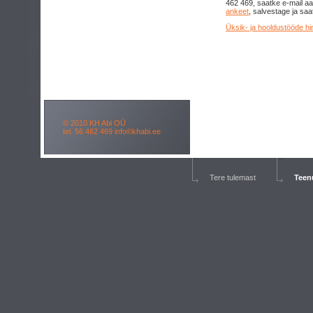
462 469, saatke e-mail a
ankeet
, salvestage ja saa
Üksik- ja hooldustööde hi
© 2010 KH Abi OÜ
tel. 56 462 469
info©khabi.ee
Tere tulemast
Teen