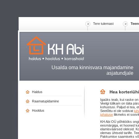
Tere tulemast
Teen
Usalda oma kinnisvara majandamine
asjatundjale
Hea korteriühi
Haldus
Igaüks teab, kui raske on
Raamatupidamine
Veelgi tülikam on täita pä
kohustusi. Paljud ei tea, e
Hooldus
Seetõttu ei ole sobivat
juh
juhatuse
liikmeks ei soovi
KH Abi OÜ põhitööks ongi
eesmärgiga, et hooned k
elamisväärsed oleksid. K
olemas ühtseid tariife. T
Pakkumise saamiseks võtk