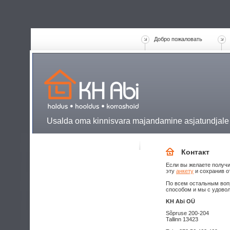
Добро пожаловать
Usalda oma kinnisvara majandamine asjatundjale
Контакт
Если вы желаете получи
эту
анкету
и сохранив о
По всем остальным воп
способом и мы с удово
KH Abi OÜ
Sõpruse 200-204
Tallinn 13423