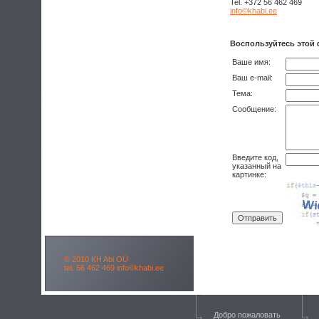
Tel. +372 56 462 469
info©khabi.ee
Воспользуйтесь этой 
Ваше имя:
Ваш е-mail:
Тема:
Сообщение:
Введите код,
указанный на
картинке:
© 2010 KH Abi OÜ
tel. 56 462 469
info©khabi.ee
Добро пожаловать